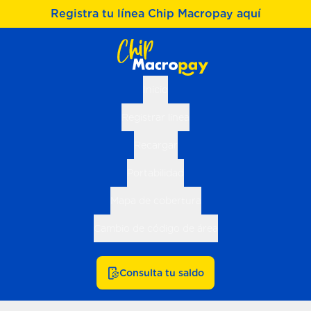
Registra tu línea Chip Macropay aquí
Inicio
Registrar línea
Recargar
Portabilidad
Mapa de cobertura
Cambio de código de área
Consulta tu saldo